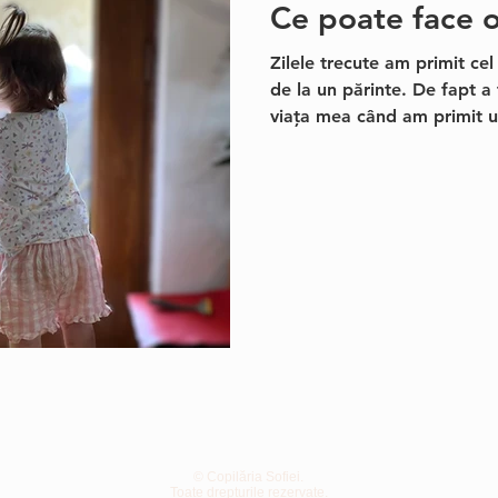
Ce poate face 
Zilele trecute am primit ce
de la un părinte. De fapt a
viața mea când am primit u
© Copilăria Sofiei.
Toate drepturile rezervate.