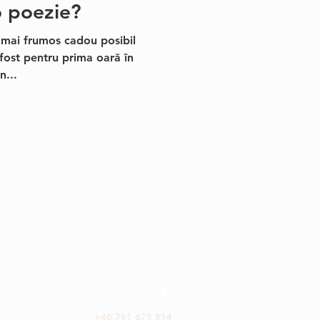
o poezie?
l mai frumos cadou posibil
 fost pentru prima oară în
n...
+40 761 675 814