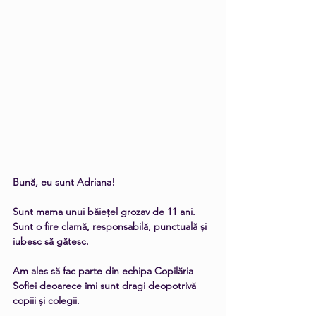
Bună, eu sunt Adriana! 
Sunt mama unui băiețel grozav de 11 ani. 
Sunt o fire clamă, responsabilă, punctuală și 
iubesc să gătesc.  
Am ales să fac parte din echipa Copilăria 
Sofiei deoarece îmi sunt dragi deopotrivă 
copiii și colegii. 