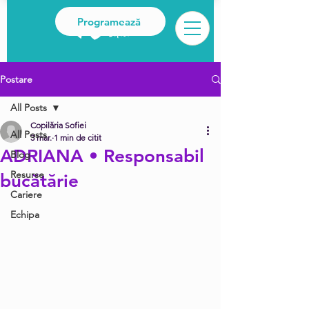
Programează
Postare
All Posts
Copilăria Sofiei
All Posts
3 mar.
1 min de citit
ADRIANA • Responsabil
Blog
Resurse
bucătărie
Cariere
Echipa