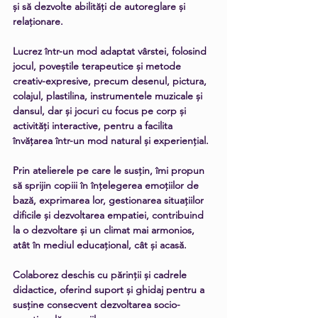
și să dezvolte abilități de autoreglare și 
relaționare.
Lucrez într-un mod adaptat vârstei, folosind 
jocul, poveștile terapeutice și metode 
creativ-expresive, precum desenul, pictura, 
colajul, plastilina, instrumentele muzicale și 
dansul, dar și jocuri cu focus pe corp și 
activități interactive, pentru a facilita 
învățarea într-un mod natural și experiențial.
Prin atelierele pe care le susțin, îmi propun 
să sprijin copiii în înțelegerea emoțiilor de 
bază, exprimarea lor, gestionarea situațiilor 
dificile și dezvoltarea empatiei, contribuind 
la o dezvoltare și un climat mai armonios, 
atât în mediul educațional, cât și acasă.
Colaborez deschis cu părinții și cadrele 
didactice, oferind suport și ghidaj pentru a 
susține consecvent dezvoltarea socio-