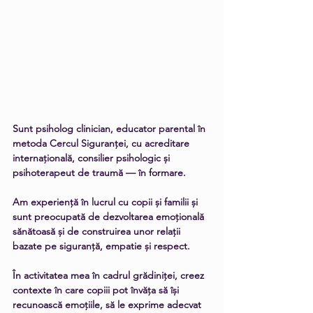
Sunt psiholog clinician, educator parental în 
metoda Cercul Siguranței, cu acreditare 
internațională, consilier psihologic și 
psihoterapeut de traumă — în formare.
Am experiență în lucrul cu copii și familii și 
sunt preocupată de dezvoltarea emoțională 
sănătoasă și de construirea unor relații 
bazate pe siguranță, empatie și respect.
În activitatea mea în cadrul grădiniței, creez 
contexte în care copiii pot învăța să își 
recunoască emoțiile, să le exprime adecvat 