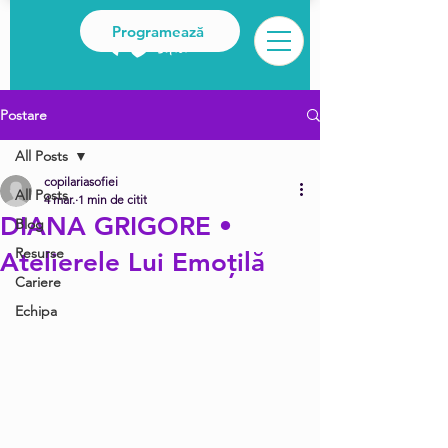
Programează
Postare
All Posts
copilariasofiei
All Posts
4 mar.
1 min de citit
DIANA GRIGORE •
Blog
Resurse
Atelierele Lui Emoțilă
Cariere
Echipa